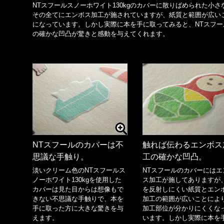
NTスフールスノーホワイト130kgのカバーに散りばめられた小
その全てにエンボス加工が施されていますが、紙質と範囲が広い
になっています。しかし実際に本を手に取ってみると、NTスフ
の確かな凹凸が驚きと感動を与えてくれます。
NTスフールのカバーは不
触れば伝わるエンボス
思議な手触り。
工の確かな凹凸。
淡いクリーム色のNTスフールス
NTスフールのカバーにはエ
ノーホワイト130kgを使用した
ス加工が施してありますが
カバーは見た目からは想像もで
を反射しにくい紙質とエン
きない不思議な手触りで、本を
加工の範囲が広いことによ
手に取った方に大きな驚きを与
加工部位が分かりにくくな
えます。
います。しかし実際に本を