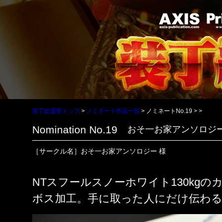
装丁総選挙トップ
ノミネート作品一覧
ノミネートNo.19
Nomination No.19
おそ一お家アンソロジ
［サークル名］おそ一お家アンソロジー 様
NTスフールスノーホワイト130kg
ボス加工。手に取った人にだけ伝わる