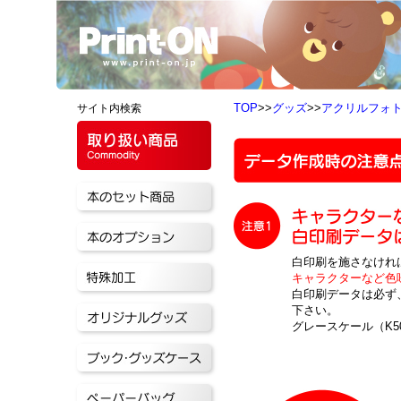
TOP
>>
グッズ
>>
アクリルフォ
サイト内検索
白印刷を施さなけれ
キャラクターなど色
白印刷データは必ず
下さい。
グレースケール（K