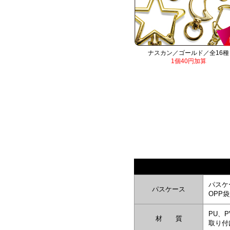
ナスカン／ゴールド／全16種
1個40円加算
パスケ
パスケース
OPP
PU、P
材 質
取り付