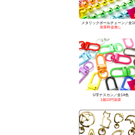
メタリックボールチェーン／全1
加算料金無し
U字ナスカン／全14色
1個10円加算