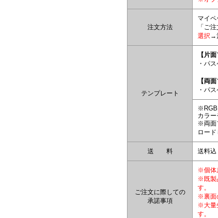
マイペ
注文方法
「ご注
選択
→
【片面
・パス
【両面
・パス
テンプレート
※RG
カラー
※両面
ロード
送 料
送料込
※個体
※既製
す。
ご注文に際しての
※裏面
承諾事項
※大量
す。