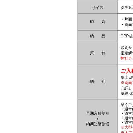
サイズ
タテ10
・片面
印 刷
・両面
納 品
OPP
印刷サ
原 稿
指定解
弊社テ
ご入
※土日
納 期
※両面
※詳し
※納期
早くご
・通常
早期入稿割引
・通常
・通常
/
・通常
納期短縮割増
※大型
※オプ