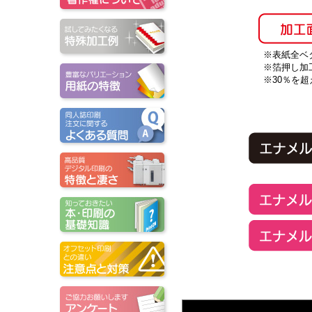
※表紙全ベ
※箔押し加
※30％を