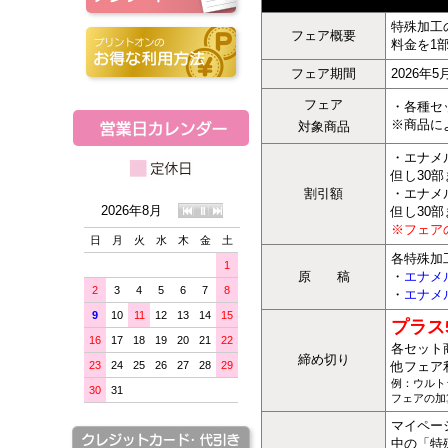
特殊加工
フェア概要
料金を1
フェア期間
2026年
フェア
・各種セ
※商品に
対象商品
・エナメ
但し30部
割引額
・エナメ
2026年8月
但し30部
※フェア
日
月
火
水
木
金
土
各特殊加
1
原 稿
・
エナメ
2
3
4
5
6
7
8
・
エナメ
9
10
11
12
13
14
15
プラス
16
17
18
19
20
21
22
各セット
締め切り
23
24
25
26
27
28
29
他フェア
例：ウルト
30
31
フェアの加
マイペー
中の「特