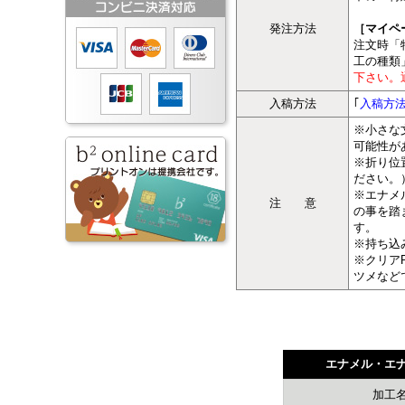
発注方法
［マイペ
注文時「
工の種類
下さい。
入稿方法
｢
入稿方
※小さな
可能性が
※折り位
ださい。
※エナメ
注 意
の事を踏
す。
※持ち込
※クリア
ツメなど
エナメル・エナ
加工