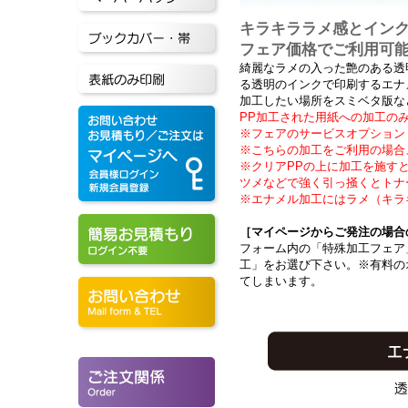
キラキララメ感とイン
フェア価格でご利用可
綺麗なラメの入った艶のある透
る透明のインクで印刷するエナ
加工したい場所をスミベタ版な
PP加工された用紙への加工の
※フェアのサービスオプション「
※こちらの加工をご利用の場合
※クリアPPの上に加工を施す
ツメなどで強く引っ掻くとトナ
※エナメル加工にはラメ（キラ
［マイページからご発注の場合
フォーム内の「特殊加工フェア
工」をお選び下さい。※有料の
てしまいます。