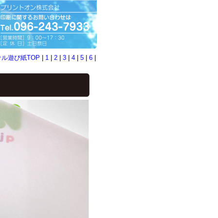
ル遊び紙TOP
|
1
|
2
|
3
|
4
|
5
|
6
|