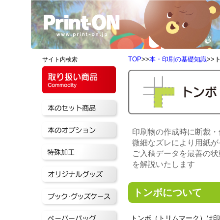
TOP
>>
本・印刷の基礎知識
>>
サイト内検索
印刷物の作成時に断裁・
微細なズレにより用紙が
ご入稿データを最善の状
を解説いたします
トンボについて
トンボ（トリムマーク）は